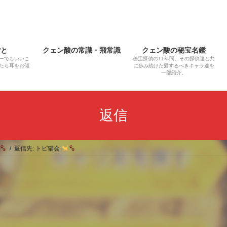
ごと
クェン酸の常識・飛常識
クェン酸の秘宝名鑑
ーでもいいこ
秘宝探偵の11年間、その探偵達と共
たら耳をお傾
に歩み続けた愛するべきキャラ達を
一部紹介。
返信
返信先: トピ猫会