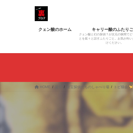
コ
ナ
ン
ビ
テ
ゲ
ン
ー
クェン酸のホーム
キャリー酸のふたり
ツ
シ
クェン酸と幻の探偵？が次元の狭間でど
へ
ョ
とを延々と話すふたりごと。お気が向い
けください。
ス
ン
キ
に
ッ
移
プ
動
HOME
返信
秘宝探偵たちのしゃべり場
トピ猫会