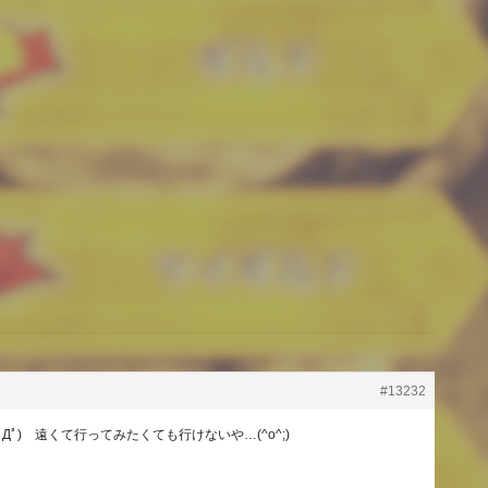
#13232
Дﾟ) 遠くて行ってみたくても行けないや…(^o^;)