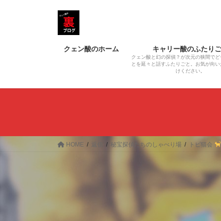
コ
ナ
ン
ビ
テ
ゲ
ン
ー
クェン酸のホーム
キャリー酸のふたり
ツ
シ
クェン酸と幻の探偵？が次元の狭間でど
へ
ョ
とを延々と話すふたりごと。お気が向い
けください。
ス
ン
キ
に
ッ
移
プ
動
HOME
返信
秘宝探偵たちのしゃべり場
トピ猫会