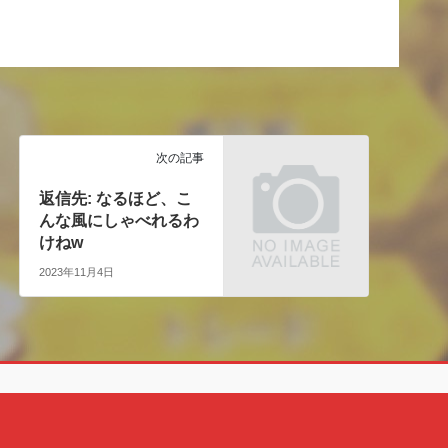
次の記事
返信先: なるほど、こ
んな風にしゃべれるわ
けねw
2023年11月4日
Copyright © クェン酸の裏ブログ All Rights Reserved.
Powered by
WordPress
with
Lightning Theme
&
VK All in One Expansion Unit