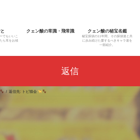
ごと
クェン酸の常識・飛常識
クェン酸の秘宝名鑑
ーでもいいこ
秘宝探偵の11年間、その探偵達と共
たら耳をお傾
に歩み続けた愛するべきキャラ達を
一部紹介。
返信
返信先: トピ猫会