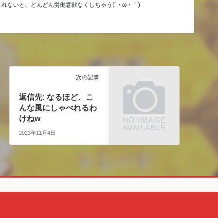
れないと、どんどん労働意欲なくしちゃう(´・ω・｀)
次の記事
返信先: なるほど、こ
んな風にしゃべれるわ
けねw
2023年11月4日
Copyright © クェン酸の裏ブログ All Rights Reserved.
Powered by
WordPress
with
Lightning Theme
&
VK All in One Expansion Unit