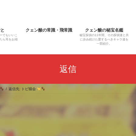
ごと
クェン酸の常識・飛常識
クェン酸の秘宝名鑑
ーでもいいこ
秘宝探偵の11年間、その探偵達と共
たら耳をお傾
に歩み続けた愛するべきキャラ達を
一部紹介。
返信
返信先: トピ猫会