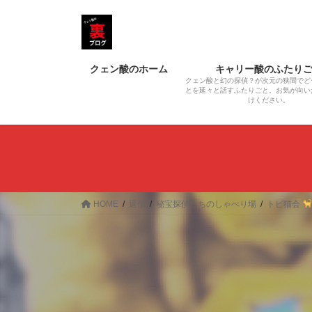
コ
ナ
ン
ビ
テ
ゲ
ン
ー
クェン酸のホーム
キャリー酸のふたり
ツ
シ
クェン酸と幻の探偵？が次元の狭間でど
へ
ョ
とを延々と話すふたりごと。お気が向い
けください。
ス
ン
キ
に
ッ
移
プ
動
HOME
返信
秘宝探偵たちのしゃべり場
トピ猫会