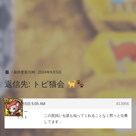
/ 最終更新日時 :
2024年9月5日
返信先: トピ猫会
2024年9月5日 5:05 AM
#13956
トッピー
この尻拭いを誰も知ってくれることなく黙々と仕事
ゲスト
してます…