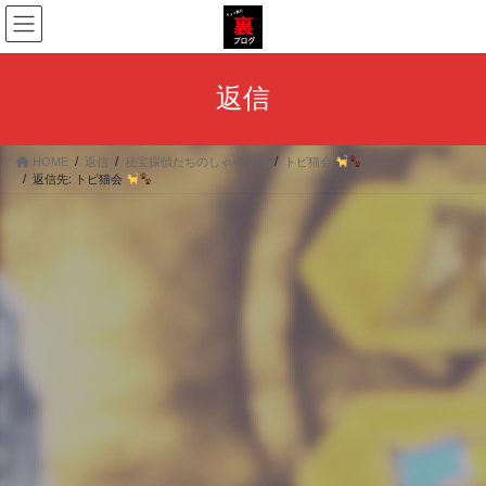
コ
ナ
ン
ビ
テ
ゲ
ン
ー
返信
ツ
シ
へ
ョ
ス
ン
HOME
返信
秘宝探偵たちのしゃべり場
トピ猫会
キ
に
返信先: トピ猫会
ッ
移
プ
動