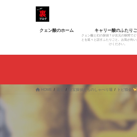
コ
ナ
ン
ビ
テ
ゲ
ン
ー
クェン酸のホーム
キャリー酸のふたり
ツ
シ
クェン酸と幻の探偵？が次元の狭間でど
へ
ョ
とを延々と話すふたりごと。お気が向い
けください。
ス
ン
キ
に
ッ
移
プ
動
HOME
返信
秘宝探偵たちのしゃべり場
トピ猫会