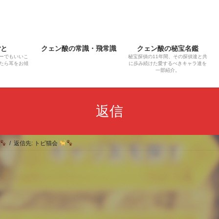
ごと
クェン酸の常識・飛常識
クェン酸の秘宝名鑑
ーでもいいこ
秘宝探偵の11年間、その探偵達と共
たら耳をお傾
に歩み続けた愛するべきキャラ達を
一部紹介。
返信
返信先: トピ猫会