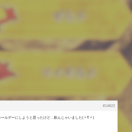
#14822
ールデーにしようと思ったけど…飲んじゃいました(〃∇〃)