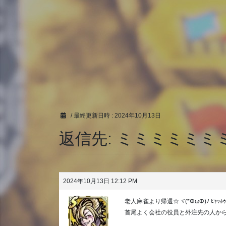
/ 最終更新日時 :
2024年10月13日
返信先: ミミミミミミ
2024年10月13日 12:12 PM
老人麻雀より帰還☆ヾ(*ΦωΦ)ﾉ ﾋｬｯﾎｩ
首尾よく会社の役員と外注先の人か