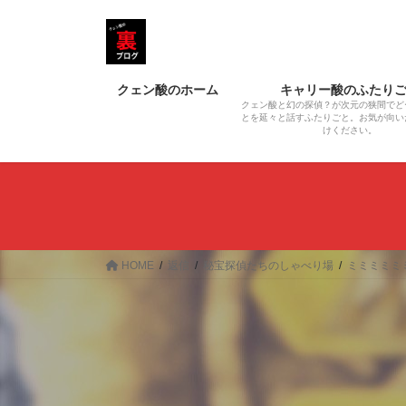
コ
ナ
ン
ビ
テ
ゲ
ン
ー
クェン酸のホーム
キャリー酸のふたり
ツ
シ
クェン酸と幻の探偵？が次元の狭間でど
へ
ョ
とを延々と話すふたりごと。お気が向い
けください。
ス
ン
キ
に
ッ
移
プ
動
HOME
返信
秘宝探偵たちのしゃべり場
ミミミミミ