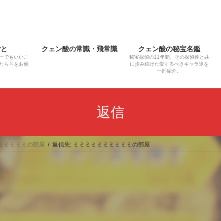
ごと
クェン酸の常識・飛常識
クェン酸の秘宝名鑑
ーでもいいこ
秘宝探偵の11年間、その探偵達と共
たら耳をお傾
に歩み続けた愛するべきキャラ達を
一部紹介。
返信
ミミミミミの部屋
返信先: ミミミミミミミミミミの部屋