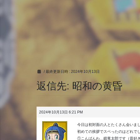
/ 最終更新日時 :
2024年10月13日
返信先: 昭和の黄昏
2024年10月13日 6:21 PM
今日は初対面の人とたくさん会いま
初めての挨拶でスベったのはどれで
①こんばんわ…鏡竜太郎です（昔好