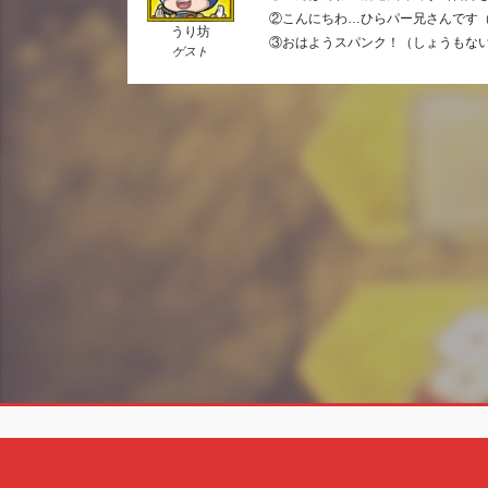
②こんにちわ…ひらパー兄さんです（
うり坊
③おはようスパンク！（しょうもな
ゲスト