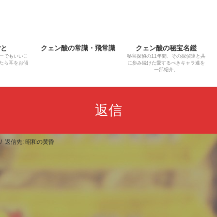
ごと
クェン酸の常識・飛常識
クェン酸の秘宝名鑑
ーでもいいこ
秘宝探偵の11年間、その探偵達と共
たら耳をお傾
に歩み続けた愛するべきキャラ達を
一部紹介。
返信
返信先: 昭和の黄昏