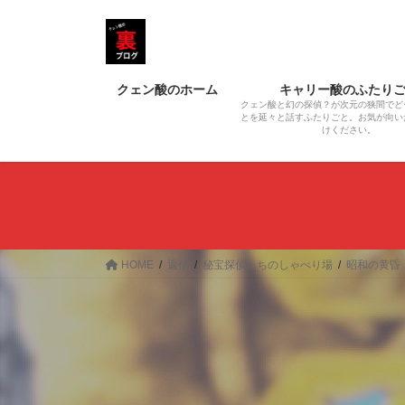
コ
ナ
ン
ビ
テ
ゲ
ン
ー
クェン酸のホーム
キャリー酸のふたり
ツ
シ
クェン酸と幻の探偵？が次元の狭間でど
へ
ョ
とを延々と話すふたりごと。お気が向い
けください。
ス
ン
キ
に
ッ
移
プ
動
HOME
返信
秘宝探偵たちのしゃべり場
昭和の黄昏