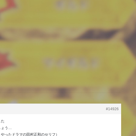
#14926
した
しょう…
きやったドラマの田村正和のセリフ）