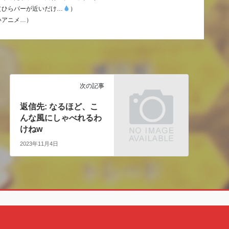
ひらパーが近いだけ…‪
‬）
いアニメ…）
次の記事
返信先: なるほど、こ
んな風にしゃべれるわ
けねw
2023年11月4日
Copyright © クェン酸の裏ブログ All Rights Reserved.
Powered by
WordPress
with
Lightning Theme
&
VK All in One Expansion Unit