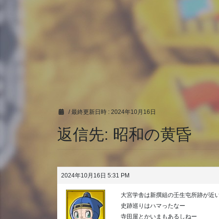
/ 最終更新日時 :
2024年10月16日
返信先: 昭和の黄昏
2024年10月16日 5:31 PM
大宮学舎は新撰組の壬生屯所跡が近
史跡巡りはハマったなー
寺田屋とかいまもあるしねー