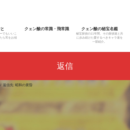
ごと
クェン酸の常識・飛常識
クェン酸の秘宝名鑑
ーでもいいこ
秘宝探偵の11年間、その探偵達と共
たら耳をお傾
に歩み続けた愛するべきキャラ達を
一部紹介。
返信
返信先: 昭和の黄昏