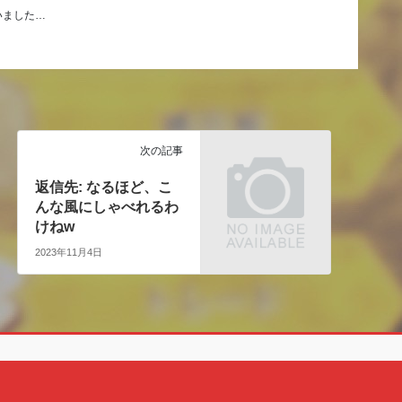
いました…
次の記事
返信先: なるほど、こ
んな風にしゃべれるわ
けねw
2023年11月4日
Copyright © クェン酸の裏ブログ All Rights Reserved.
Powered by
WordPress
with
Lightning Theme
&
VK All in One Expansion Unit