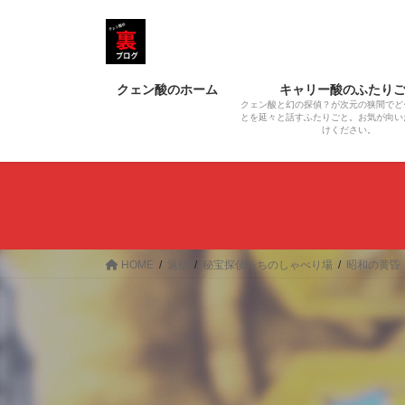
コ
ナ
ン
ビ
テ
ゲ
ン
ー
クェン酸のホーム
キャリー酸のふたり
ツ
シ
クェン酸と幻の探偵？が次元の狭間でど
へ
ョ
とを延々と話すふたりごと。お気が向い
けください。
ス
ン
キ
に
ッ
移
プ
動
HOME
返信
秘宝探偵たちのしゃべり場
昭和の黄昏