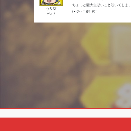
ちょっと龍大生ぽいこと呟いてしま
うり坊
(●´σ‥｀)ﾎｼﾞﾎｼﾞ
ゲスト