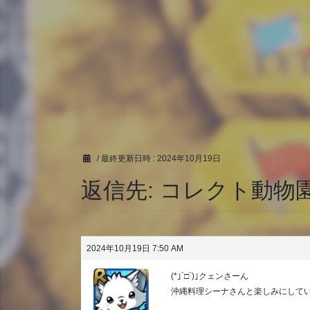
/ 最終更新日時 :
2024年10月19日
返信先: コレクト動物園‹‹(´
2024年10月19日 7:50 AM
(*｣´□`)｣クェンさーん
沖縄料理シーナさんと楽しみにしていますヾ