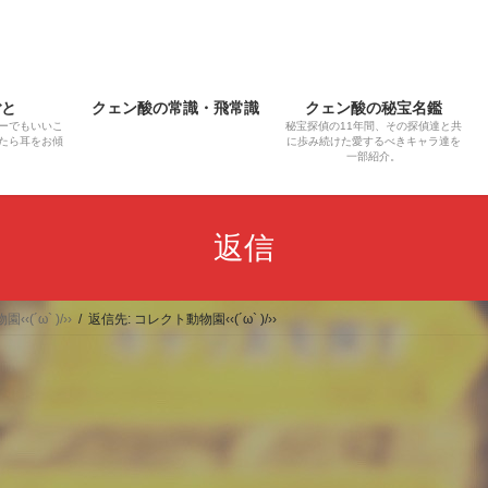
ごと
クェン酸の常識・飛常識
クェン酸の秘宝名鑑
ーでもいいこ
秘宝探偵の11年間、その探偵達と共
たら耳をお傾
に歩み続けた愛するべきキャラ達を
一部紹介。
返信
‹(´ω` )/››
返信先: コレクト動物園‹‹(´ω` )/››