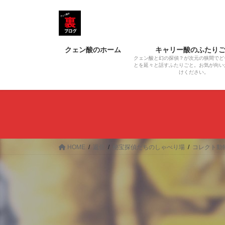
コ
ナ
ン
ビ
テ
ゲ
ン
ー
クェン酸のホーム
キャリー酸のふたり
ツ
シ
クェン酸と幻の探偵？が次元の狭間でど
へ
ョ
とを延々と話すふたりごと。お気が向い
けください。
ス
ン
キ
に
ッ
移
プ
動
HOME
返信
秘宝探偵たちのしゃべり場
コレクト動物園‹