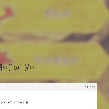
ω` )/››
#15149
(*´∀｀*)ﾉｷｬｯｷｬ