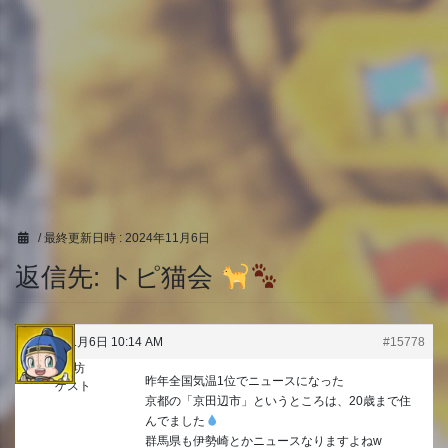
/ 最終更新日時 :
2024年11月6日
返信先: トピ猫会
2024年11月6日 10:14 AM
#15778
うり坊
昨年全国気温1位でニュースになった
ゲスト
京都の「京田辺市」というところは、20歳まで住
んでました‪
群馬県も伊勢崎とかニュースなりますよねw