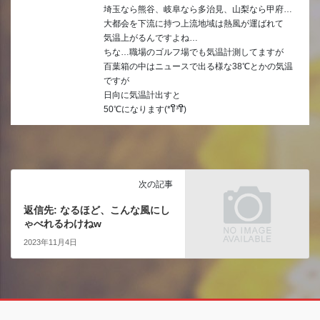
埼玉なら熊谷、岐阜なら多治見、山梨なら甲府…
大都会を下流に持つ上流地域は熱風が運ばれて
気温上がるんですよね…
ちな…職場のゴルフ場でも気温計測してますが
百葉箱の中はニュースで出る様な38℃とかの気温
ですが
日向に気温計出すと
50℃になります(*꒦ິ³꒦ີ)
次の記事
返信先: なるほど、こんな風にし
ゃべれるわけねw
2023年11月4日