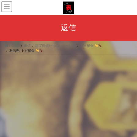
コ
ナ
ン
ビ
テ
ゲ
ン
ー
返信
ツ
シ
へ
ョ
ス
ン
HOME
返信
秘宝探偵たちのしゃべり場
トピ猫会
キ
に
返信先: トピ猫会
ッ
移
プ
動