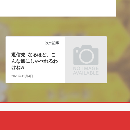
次の記事
返信先: なるほど、こ
んな風にしゃべれるわ
けねw
2023年11月4日
Copyright © クェン酸の裏ブログ All Rights Reserved.
Powered by
WordPress
with
Lightning Theme
&
VK All in One Expansion Unit