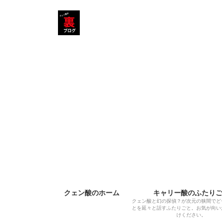
コ
ナ
ン
ビ
テ
ゲ
ン
ー
ツ
シ
へ
ョ
ス
ン
キ
に
ッ
移
プ
動
クェン酸のホーム
キャリー酸のふたり
クェン酸と幻の探偵？が次元の狭間でど
とを延々と話すふたりごと。お気が向い
けください。