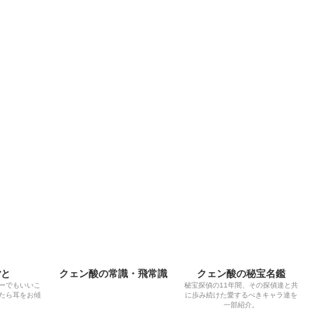
ごと
クェン酸の常識・飛常識
クェン酸の秘宝名鑑
ーでもいいこ
秘宝探偵の11年間、その探偵達と共
たら耳をお傾
に歩み続けた愛するべきキャラ達を
一部紹介。