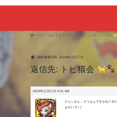
HOME
返信
秘宝探偵たちのしゃべり場
トピ猫会
/ 最終更新日時 :
2024年11月17日
返信先: トピ猫会
2024年11月17日 4:41 AM
クェンさん…そうなんですかね？当
ます(〃∇〃)