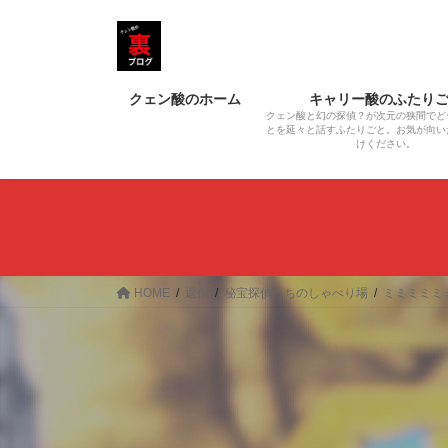
コ
ナ
ン
ビ
テ
ゲ
ン
ー
クェン酸のホーム
キャリー酸のふたり
ツ
シ
クェン酸と幻の探偵？が次元の狭間でど
へ
ョ
とを延々と話すふたりごと。お気が向い
けください。
ス
ン
キ
に
ッ
移
プ
動
HOME
返信
秘宝探偵たちのしゃべり場
ミミミミミ