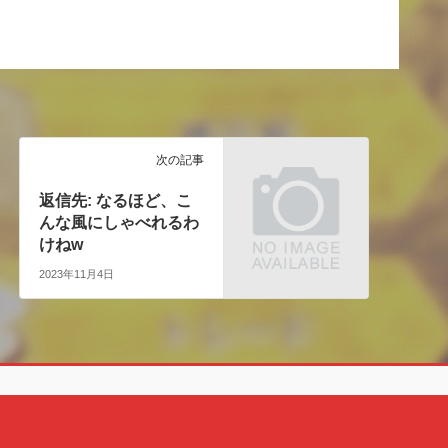
次の記事
返信先: なるほど、こ
んな風にしゃべれるわ
けねw
2023年11月4日
Copyright © クェン酸の裏ブログ All Rights Reserved.
Powered by
WordPress
with
Lightning Theme
&
VK All in One Expansion Unit