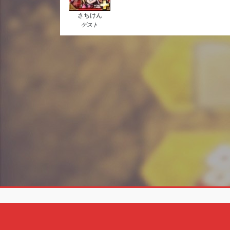
さちけん
ゲスト