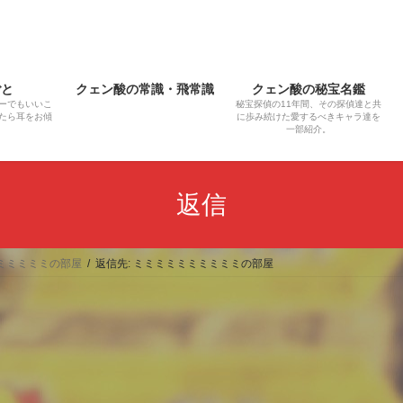
ごと
クェン酸の常識・飛常識
クェン酸の秘宝名鑑
ーでもいいこ
秘宝探偵の11年間、その探偵達と共
たら耳をお傾
に歩み続けた愛するべきキャラ達を
一部紹介。
返信
ミミミミミの部屋
返信先: ミミミミミミミミミミの部屋