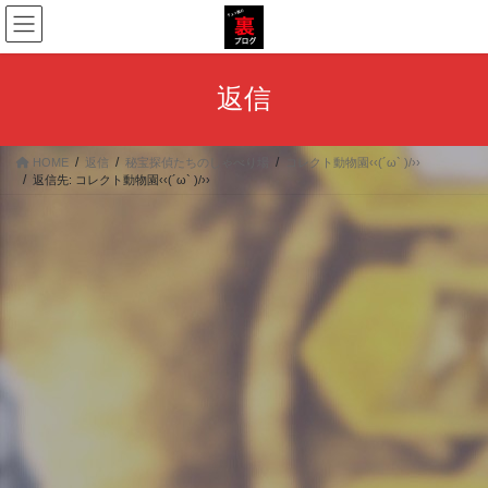
コ
ナ
ン
ビ
テ
ゲ
ン
ー
返信
ツ
シ
へ
ョ
ス
ン
HOME
返信
秘宝探偵たちのしゃべり場
コレクト動物園‹‹(´ω` )/››
キ
に
返信先: コレクト動物園‹‹(´ω` )/››
ッ
移
プ
動