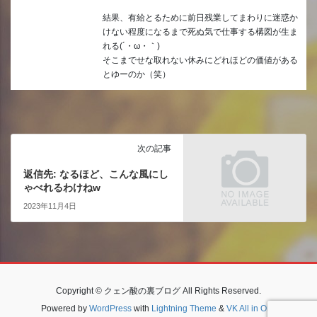
結果、有給とるために前日残業してまわりに迷惑か
けない程度になるまで死ぬ気で仕事する構図が生ま
れる(´・ω・｀)
そこまでせな取れない休みにどれほどの価値がある
とゆーのか（笑）
次の記事
返信先: なるほど、こんな風にし
ゃべれるわけねw
2023年11月4日
Copyright © クェン酸の裏ブログ All Rights Reserved.
Powered by
WordPress
with
Lightning Theme
&
VK All in One