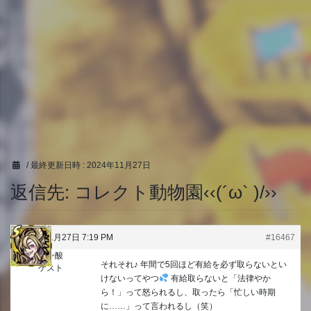
/ 最終更新日時 :
2024年11月27日
返信先: コレクト動物園‹‹(´ω` )/››
2024年11月27日 7:19 PM
#16467
クェン酸
それそれ♪︎ 年間で5回ほど有給を必ず取らないとい
ゲスト
けないってやつ
有給取らないと「法律やか
ら！」って怒られるし、取ったら「忙しい時期
に……」って言われるし（笑）