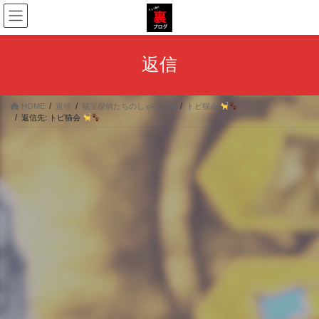
コ
ナ
ン
ビ
テ
ゲ
ン
ー
返信
ツ
シ
へ
ョ
ス
ン
HOME
返信
秘宝探偵たちのしゃべり場
トピ猫会
キ
に
返信先: トピ猫会
ッ
移
プ
動