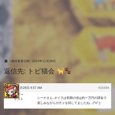
/ 最終更新日時 :
2024年11月28日
返信先: トピ猫会
2024年11月28日 4:57 AM
#16484
トッピー
シーナさん､オイラは初期の頃は約一万円の課金で
ゲスト
楽しみながらガチャを回してましたね…(^o^;)