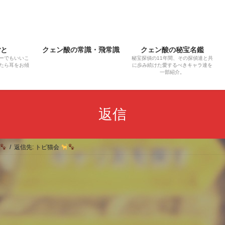
ごと
クェン酸の常識・飛常識
クェン酸の秘宝名鑑
ーでもいいこ
秘宝探偵の11年間、その探偵達と共
たら耳をお傾
に歩み続けた愛するべきキャラ達を
一部紹介。
返信
返信先: トピ猫会