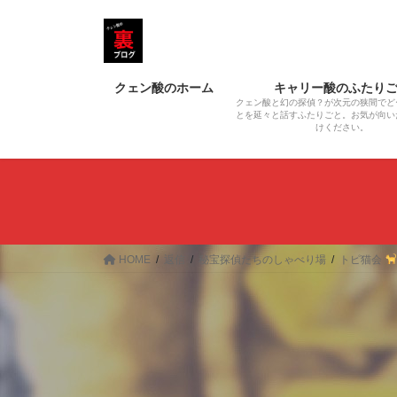
コ
ナ
ン
ビ
テ
ゲ
ン
ー
クェン酸のホーム
キャリー酸のふたり
ツ
シ
クェン酸と幻の探偵？が次元の狭間でど
へ
ョ
とを延々と話すふたりごと。お気が向い
けください。
ス
ン
キ
に
ッ
移
プ
動
HOME
返信
秘宝探偵たちのしゃべり場
トピ猫会