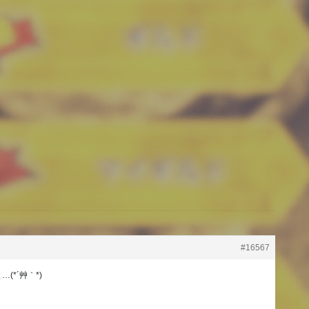
#16567
*´艸｀*)