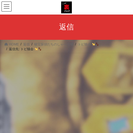
コ
ナ
ン
ビ
テ
ゲ
ン
ー
返信
ツ
シ
へ
ョ
ス
ン
HOME
返信
秘宝探偵たちのしゃべり場
トピ猫会
キ
に
返信先: トピ猫会
ッ
移
プ
動