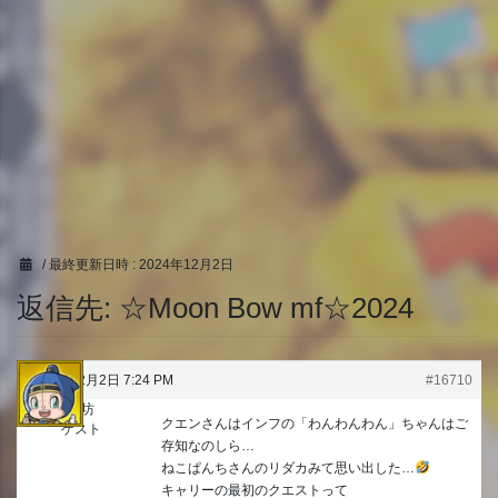
/ 最終更新日時 :
2024年12月2日
返信先: ☆Moon Bow mf☆2024
2024年12月2日 7:24 PM
#16710
うり坊
クエンさんはインフの「わんわんわん」ちゃんはご
ゲスト
存知なのしら…
ねこぱんちさんのリダカみて思い出した…
キャリーの最初のクエストって