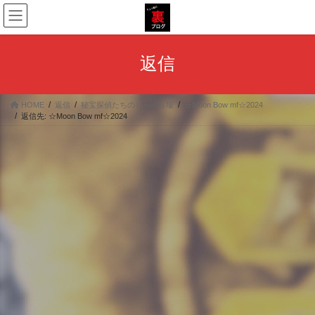
コ
ナ
ン
ビ
テ
ゲ
ン
ー
返信
ツ
シ
へ
ョ
ス
ン
HOME
返信
秘宝探偵たちのしゃべり場
☆Moon Bow mf☆2024
キ
に
返信先: ☆Moon Bow mf☆2024
ッ
移
プ
動