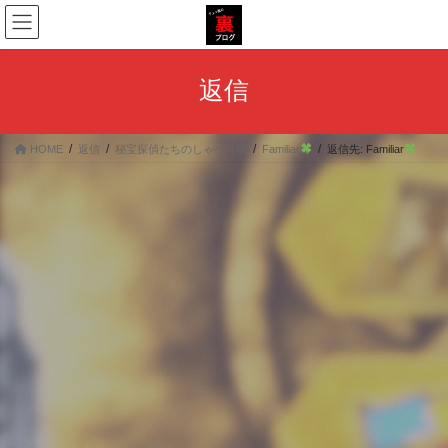
コ
ナ
ン
ビ
テ
ゲ
ン
ー
返信
ツ
シ
へ
ョ
ス
ン
HOME
返信
秘宝探偵たちのしゃべり場
Familiar
返信先: Familiar
キ
に
ッ
移
プ
動