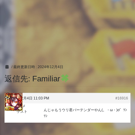
/ 最終更新日時 :
2024年12月4日
返信先: Familiar
2024年12月4日 11:03 PM
#16916
ハンメ
んじゃもうウリ君バーテンダーやん(。・ω・)σ゛ﾂﾝ
ゲスト
ﾂﾝ