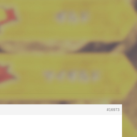
#16973