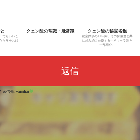
ごと
クェン酸の常識・飛常識
クェン酸の秘宝名鑑
ーでもいいこ
秘宝探偵の11年間、その探偵達と共
たら耳をお傾
に歩み続けた愛するべきキャラ達を
一部紹介。
返信
返信先: Familiar