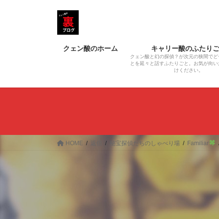
コ
ナ
ン
ビ
テ
ゲ
ン
ー
クェン酸のホーム
キャリー酸のふたり
ツ
シ
クェン酸と幻の探偵？が次元の狭間でど
へ
ョ
とを延々と話すふたりごと。お気が向い
けください。
ス
ン
キ
に
ッ
移
プ
動
HOME
返信
秘宝探偵たちのしゃべり場
Familiar