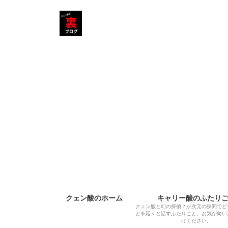
コ
ナ
ン
ビ
テ
ゲ
ン
ー
ツ
シ
へ
ョ
ス
ン
キ
に
ッ
移
プ
動
クェン酸のホーム
キャリー酸のふたり
クェン酸と幻の探偵？が次元の狭間でど
とを延々と話すふたりごと。お気が向い
けください。