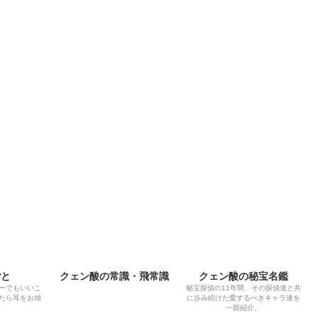
ごと
クェン酸の常識・飛常識
クェン酸の秘宝名鑑
ーでもいいこ
秘宝探偵の11年間、その探偵達と共
たら耳をお傾
に歩み続けた愛するべきキャラ達を
一部紹介。