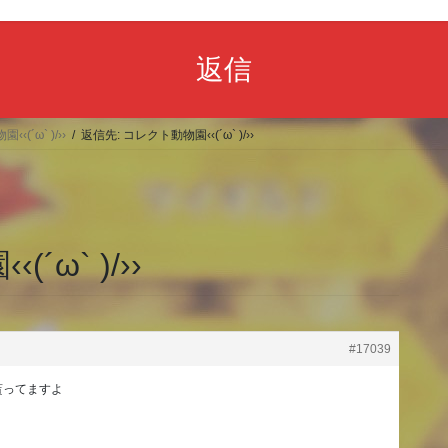
返信
‹(´ω` )/››
返信先: コレクト動物園‹‹(´ω` )/››
ω` )/››
#17039
貰ってますよ