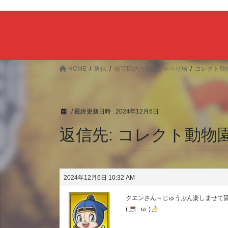
HOME
返信
秘宝探偵たちのしゃべり場
コレクト動物園‹
/ 最終更新日時 :
2024年12月6日
返信先: コレクト動物園‹‹(´
2024年12月6日 10:32 AM
クエンさん～じゅうぶん楽しませて
( ͜
･ω･) ͜