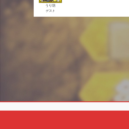
うり坊
ゲスト