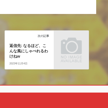
次の記事
返信先: なるほど、こ
んな風にしゃべれるわ
けねw
2023年11月4日
Copyright © クェン酸の裏ブログ All Rights Reserved.
Powered by
WordPress
with
Lightning Theme
&
VK All in One Expansion Unit