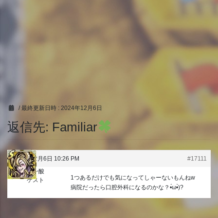
/ 最終更新日時 :
2024年12月6日
返信先: Familiar
2024年12月6日 10:26 PM
#17111
クェン酸
1つあるだけでも気になってしゃーないもんねw
ゲスト
病院だったら口腔外科になるのかな？•́ω•̀)?