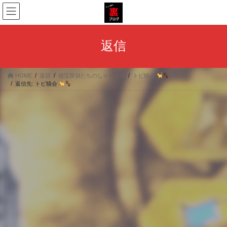
コ
ナ
ン
ビ
テ
ゲ
ン
ー
返信
ツ
シ
へ
ョ
ス
ン
HOME
返信
秘宝探偵たちのしゃべり場
トピ猫会
キ
に
返信先: トピ猫会
ッ
移
プ
動