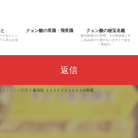
ごと
クェン酸の常識・飛常識
クェン酸の秘宝名鑑
ーでもいいこ
秘宝探偵の11年間、その探偵達と共
たら耳をお傾
に歩み続けた愛するべきキャラ達を
一部紹介。
返信
ミミミミミの部屋
返信先: ミミミミミミミミミミの部屋