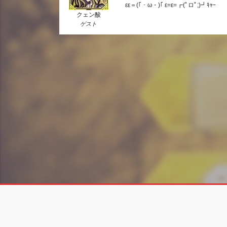
εε＝(｢・ω・)｢ ε=ε=┏(ﾟロﾟ;)┛ｷｬｰ
クェン酸
ゲスト