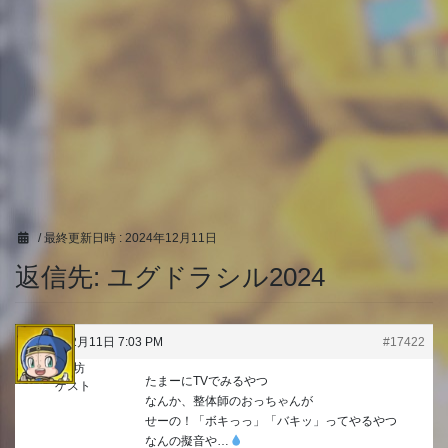
/ 最終更新日時 :
2024年12月11日
返信先: ユグドラシル2024
2024年12月11日 7:03 PM
#17422
うり坊
たまーにTVでみるやつ
ゲスト
なんか、整体師のおっちゃんが
せーの！「ボキっっ」「バキッ」ってやるやつ
なんの擬音や…‪