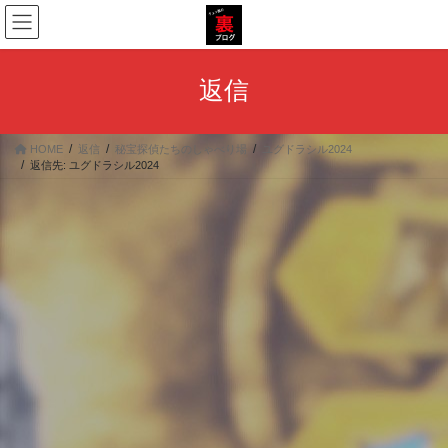
コ
ナ
ン
ビ
テ
ゲ
ン
ー
返信
ツ
シ
へ
ョ
ス
ン
HOME
返信
秘宝探偵たちのしゃべり場
ユグドラシル2024
キ
に
返信先: ユグドラシル2024
ッ
移
プ
動