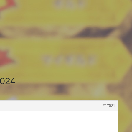
024
#17521