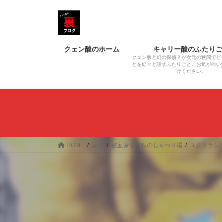
コ
ナ
ン
ビ
テ
ゲ
ン
ー
クェン酸のホーム
キャリー酸のふたり
ツ
シ
クェン酸と幻の探偵？が次元の狭間でど
へ
ョ
とを延々と話すふたりごと。お気が向い
けください。
ス
ン
キ
に
ッ
移
プ
動
HOME
返信
秘宝探偵たちのしゃべり場
ユグドラシル