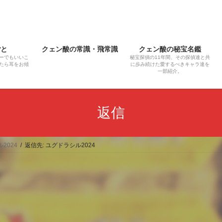
ごと
クェン酸の常識・飛常識
クェン酸の秘宝名鑑
ーでもいいこ
秘宝探偵の11年間、その探偵達と共
たら耳をお傾
に歩み続けた愛するべきキャラ達を
一部紹介。
返信
2024
返信先: ユグドラシル2024