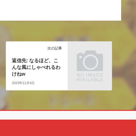
次の記事
返信先: なるほど、こ
んな風にしゃべれるわ
けねw
2023年11月4日
Copyright © クェン酸の裏ブログ All Rights Reserved.
Powered by
WordPress
with
Lightning Theme
&
VK All in One Expansion Unit