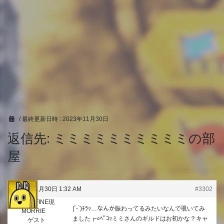
/ 最終更新日時 :
2023年11月30日
返信先: ミミミミミミミミミミの部
屋
2023年11月30日 1:32 AM
#3302
元SERAFINE現
|´-`)ﾁﾗｯ…なんか賑わってるみたいなんで覗いてみ
MORRIE
ました┏○ﾍﾟｺｯミミさんのギルドはお初かな？キャ
ゲスト