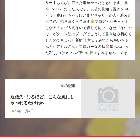
リー中も遊びに行った事無かったと思います。元
SERAFINEだった人です。以後お見知り置きを♪キ
ャリー終わっちゃうけどまだキャリーの人と絡みた
くて色々覗きまくってます
ブログとかチャット
とかアナログ人間なので詳しく使いこなせてないの
ですがクエン酸のブログでこうして書き込み初めて
したのでちょっと新鮮
宣伝？みてたらあいちゃ
んとかアヒルさんもブロガーなのね
知らんかっ
たΣ(ﾟдﾟ；)ついつい夜中に長々すみません。では
次の記事
返信先: なるほど、こんな風にし
ゃべれるわけねw
2023年11月4日