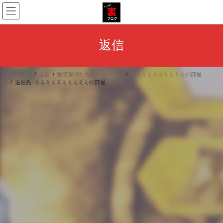
コ
ナ
ン
ビ
テ
ゲ
ン
ー
返信
ツ
シ
へ
ョ
ス
ン
HOME
返信
秘宝探偵たちのしゃべり場
ミミミミミミミミミミの部屋
キ
に
返信先: ミミミミミミミミミミの部屋
ッ
移
プ
動