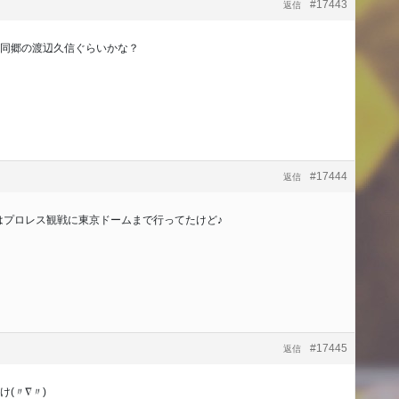
#17443
返信
同郷の渡辺久信ぐらいかな？
#17444
返信
にはプロレス観戦に東京ドームまで行ってたけど♪
#17445
返信
(〃∇〃)