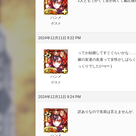
2人ともでかくて背が高くて威圧感が(
ハンメ
ゲスト
2024年12月11日 9:22 PM
ってか結婚してすぐぐらいかな……
嫁の友達の友達って女性がしばらく
っくりでした(ーvー:)
ハンメ
ゲスト
2024年12月11日 9:24 PM
訳ありなので名前は言えませんが、
ハンメ