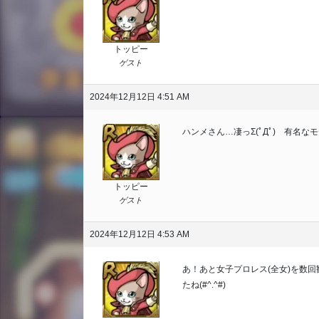
トッピー
ゲスト
2024年12月12日 4:51 AM
ハンメさん…凄っΣ(ﾟДﾟ) 有名
トッピー
ゲスト
2024年12月12日 4:53 AM
あ！あと女子プロレス(全女)を数
たね(#^.^#)