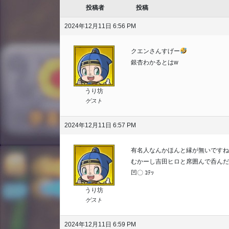
投稿者
投稿
2024年12月11日 6:56 PM
クエンさんすげー
銀杏わかるとはw
うり坊
ゲスト
2024年12月11日 6:57 PM
有名人なんかほんと縁が無いですね
むかーし吉田ヒロと席囲んで呑んだ
凹〇 ｺﾃｯ
うり坊
ゲスト
2024年12月11日 6:59 PM