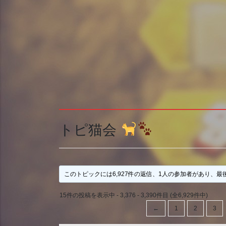
トピ猫会
このトピックには6,927件の返信、1人の参加者があり、最
15件の投稿を表示中 - 3,376 - 3,390件目 (全6,929件中)
←
1
2
3