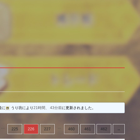
後に
うり坊
により
21時間、 43分前
に更新されました。
…
…
225
226
227
460
461
462
→