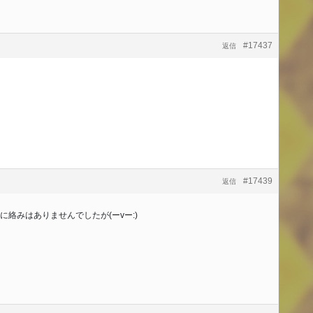
#17437
返信
#17439
返信
絡みはありませんでしたが(ーvー:)