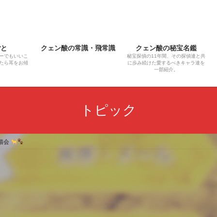
ごと
クェン酸の常識・飛常識
クェン酸の秘宝名鑑
ーでもいいこ
秘宝探偵の11年間、その探偵達と共
たら耳をお傾
に歩み続けた愛するべきキャラ達を
一部紹介。
トピック
猫会