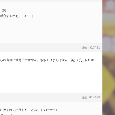
（笑）
心するわあ(´・ω・｀)
#17421
返信
当強い武勇伝ですやん。ちちくりまんぼやん（笑）Σ(ﾟДﾟ)ｽｹﾞｪ!!
#17429
返信
挟まれて小便したことあります(ーvー:)