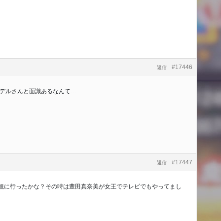
#17446
返信
なモデルさんと面識あるなんて…
#17447
返信
回観に行ったかな？その時は豊田真奈美が女王でテレビでもやってまし