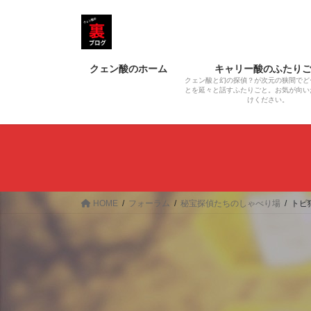
コ
ナ
ン
ビ
テ
ゲ
ン
ー
クェン酸のホーム
キャリー酸のふたり
ツ
シ
クェン酸と幻の探偵？が次元の狭間でど
へ
ョ
とを延々と話すふたりごと。お気が向い
けください。
ス
ン
キ
に
ッ
移
プ
動
HOME
フォーラム
秘宝探偵たちのしゃべり場
トピ