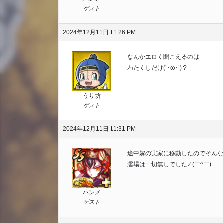
ゲスト
2024年12月11日 11:26 PM
なんかエロく聞こえるのは
わたくしだけ(´･ω･`)？
うり坊
ゲスト
2024年12月11日 11:31 PM
途中嫁の実家に移動したのでそんなに
濡場は一切無しでした∠(￣^￣)
ハンメ
ゲスト