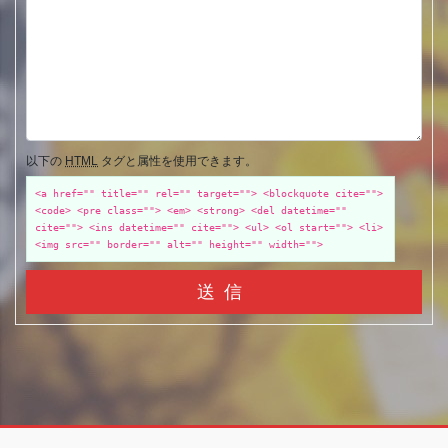
以下の
HTML
タグと属性を使用できます。
<a href="" title="" rel="" target=""> <blockquote cite="">
<code> <pre class=""> <em> <strong> <del datetime=""
cite=""> <ins datetime="" cite=""> <ul> <ol start=""> <li>
<img src="" border="" alt="" height="" width="">
送信