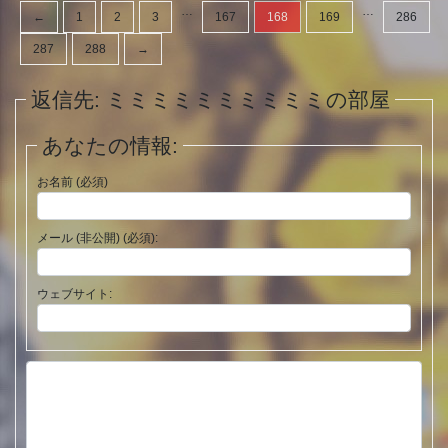
…
…
←
1
2
3
167
168
169
286
287
288
→
返信先: ミミミミミミミミミミの部屋
あなたの情報:
お名前 (必須)
メール (非公開) (必須):
ウェブサイト: