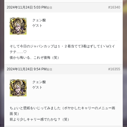
2024年11月24日 5:03 PM
#16340
返信
クェン酸
ゲスト
そして今日のジャパンカップは１・２着当てて3着はずして:(ヽ’ω‘):イ
テテ……♡
後から悔いる、これぞ後悔（笑）
2024年11月24日 9:54 PM
#16355
返信
クェン酸
ゲスト
ちょいと壁紙をいじってみました（ボヤかしたキャリーのメニュー画
面 笑）
前より少しキャリー感でたかな？（笑）