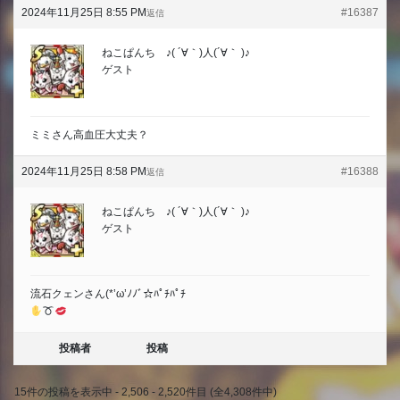
2024年11月25日 8:55 PM
#16387
返信
ねこぱんち ♪( ´∀｀)人(´∀｀ )♪
ゲスト
ミミさん高血圧大丈夫？
2024年11月25日 8:58 PM
#16388
返信
ねこぱんち ♪( ´∀｀)人(´∀｀ )♪
ゲスト
流石クェンさん(*’ω’ﾉﾉﾞ☆ﾊﾟﾁﾊﾟﾁ
投稿者
投稿
15件の投稿を表示中 - 2,506 - 2,520件目 (全4,308件中)