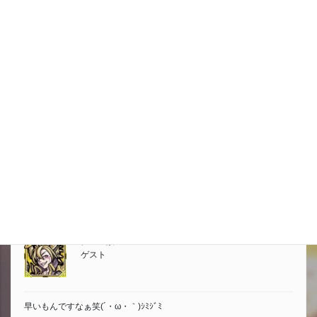
一周忌まであとわずかですが
頑張ってください(意味不♪)
2024年11月24日 1:45 PM
#16335
返信
ハンメ
ゲスト
もう1年かぁ(T^T)
2024年11月24日 4:49 PM
#16339
返信
クェン酸
ゲスト
早いもんですなぁ笑(´・ω・｀)ｼﾐｼﾞﾐ